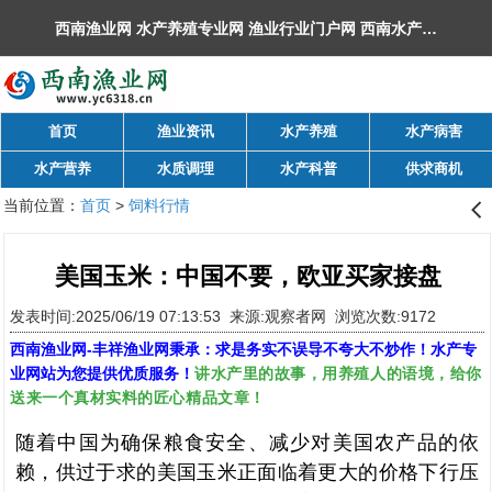
西南渔业网 水产养殖专业网 渔业行业门户网 ​西南水产网 丰祥渔业网 永川水花网，欢迎光临！
首页
渔业资讯
水产养殖
水产病害
水产营养
水质调理
水产科普
供求商机
当前位置：
首页
>
饲料行情
󰊒
美国玉米：中国不要，欧亚买家接盘
发表时间:2025/06/19 07:13:53 来源:观察者网 浏览次数:9172
西南渔业网
-
丰祥渔业网
秉承：求是务实不误导不夸大不炒作！水产专
讲水产里的故事，用养殖人的语境，给你
业网站为您提供优质服务！
送来一个真材实料的匠心精品文章！
随着中国为确保粮食安全、减少对美国农产品的依
赖，供过于求的美国玉米正面临着更大的价格下行压