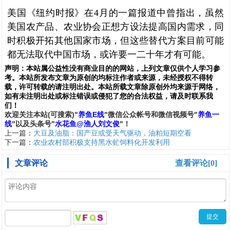
美国《纽约时报》在4月的一篇报道中曾指出，虽然
美国农产品、农业协会正想方设法提高国内需求，同
时积极开拓其他国家市场，但这些替代方案目前可能
都无法取代中国市场，或许要一二十年才有可能。
声明：
本站属公益性没有商业目的的网站，上列文章仅供个人学习参
考。本站所发布文章为原创的均标注作者或来源，未经授权不得转
载，许可转载的请注明出处。本站所载文章除原创外均来源于网络，
如有未注明出处或标注错误或侵犯了您的合法权益，请及时联系我
们
！
欢
迎
关
注
本
站(可搜索)
"
养鱼E线
"微信公众帐号和
微信
视频号
"
养鱼一
线
"
以及头条号"
水花鱼@渔人刘文俊
"！
上一篇：
大豆及油脂：国产豆或受天气驱动，油粕短期空看
下一篇：
农业农村部积极支持黑水虻饲料化开发利用
文章评论
查看评论[0]