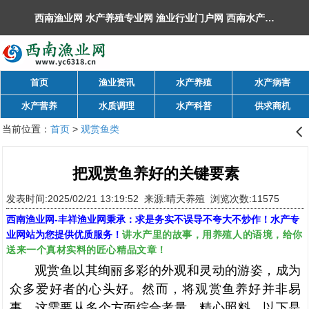
西南渔业网 水产养殖专业网 渔业行业门户网 ​西南水产网 丰祥渔业网 永川水花网，欢迎光临！
首页
渔业资讯
水产养殖
水产病害
水产营养
水质调理
水产科普
供求商机
当前位置：
首页
>
观赏鱼类
󰊒
把观赏鱼养好的关键要素
发表时间:2025/02/21 13:19:52 来源:晴天养殖 浏览次数:11575
西南渔业网
-
丰祥渔业网
秉承：求是务实不误导不夸大不炒作！水产专
讲水产里的故事，用养殖人的语境，给你
业网站为您提供优质服务！
送来一个真材实料的匠心精品文章！
观赏鱼以其绚丽多彩的外观和灵动的游姿，成为
众多爱好者的心头好。然而，将观赏鱼养好并非易
事，这需要从多个方面综合考量，精心照料。以下是