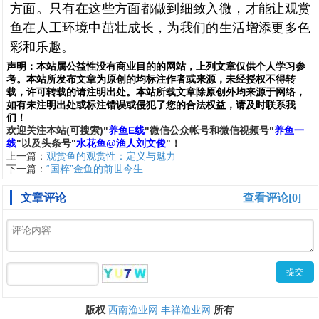
方面。只有在这些方面都做到细致入微，才能让观赏
鱼在人工环境中茁壮成长，为我们的生活增添更多色
彩和乐趣。
声明：
本站属公益性没有商业目的的网站，上列文章仅供个人学习参
考。本站所发布文章为原创的均标注作者或来源，未经授权不得转
载，许可转载的请注明出处。本站所载文章除原创外均来源于网络，
如有未注明出处或标注错误或侵犯了您的合法权益，请及时联系我
们
！
欢
迎
关
注
本
站(可搜索)
"
养鱼E线
"微信公众帐号和
微信
视频号
"
养鱼一
线
"
以及头条号"
水花鱼@渔人刘文俊
"！
上一篇：
观赏鱼的观赏性：定义与魅力
下一篇：
“国粹”金鱼的前世今生
文章评论
查看评论[0]
西南渔业网
丰祥渔业网
版权
所有